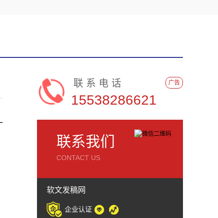
联系电话
广告
15538286621
一
联系我们
CONTACT US
，
，
软文发稿网
企业认证